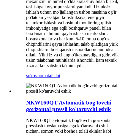
mexanizmi minimal qo'lda aralashuv bilan bir xil,
tashishga tayyor presslarni yaratadi. Uzluksiz
ishlash uchun mo'ljallangan ushbu mashina og'ir
po'latdan yasalgan konstruksiya, energiya
tejamkor ishlash va bosimni monitoring qilish
imkoniyatiga ega aqlli boshqaruv paneli bilan
faxrlanadi - bu uni qayta ishlash markazlari,
bosmaxonalar va har kuni 5-10 tonna qog'oz
chiqindilarini qayta ishlashni talab qiladigan yirik
chiqindilarni boshqarish inshootlari uchun ideal
qiladi. Yilni iz va chang o'tkazmaydigan gidravlik
tizim talabchan muhitlarda ishonchli, kam texnik
xizmat ko'rsatishni ta'minlaydi.
so'rovnoma
tafsilot
NKW160QT Avtomatik bog'lovchi
gorizontal pressli ko'taruvchi eshik
NKW160QT avtomatik bog'lovchi gorizontal
presslash moslamasiga ega ko'taruvchi eshik
pichan, somon yoki boshqa tolali ekinlar kabi