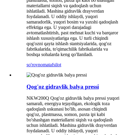
plastmassa, somon, paxta ipi kabi bo'shashgan
materiallarni siqish va qadoqlash uchun
ishlatiladi. Mashina gidravlik drayverdan
foydalanadi. U oddiy ishlaydi, yuqori
samaradorlik, yuqori bosim va yaxshi qadoqlash
effektiga ega. U yuqori darajadagi
avtomatlashtirish, past mehnat kuchi va barqaror
ishlash xususiyatlariga ega. U turli chiqindi
qog'ozni qayta ishlash stantsiyalarida, qog'oz
fabrikalarida, to'qimachilik fabrikalarida va
boshqa sohalarda keng qo'llaniladi.
so'rovnoma
tafsilot
Qog'oz gidravlik balya pressi
NKW200Q Qog'oz gidravlik balya pressi yuqori
samarali, energiya tejaydigan, ekologik toza
qadoqlash uskunasi bo'lib, asosan chiqindi
qog'oz, plastmassa, somon, paxta ipi kabi
bo'shashgan materiallarni siqish va qadoqlash
uchun ishlatiladi. Mashina gidravlik drayverdan
foydalanadi. U oddiy ishlaydi, yuqori