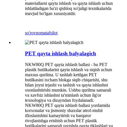
materiallarni qayta ishlash va qayta ishlash uchun
ishlatiladigan ba'zi qishloq xo'jaligi texnikalarida
mavjud bo'lgan xususiyatdir.
so'rovnoma
tafsilot
PET qayta ishlash balyalagich
NKW80Q PET qayta ishlash ballasi - bu PET
plastik butilkalarini qayta ishlash va siqish uchun
maxsus qurilma. U tashlab ketilgan PET
butilkasini ixcham blokga siqib chiqarishi, shu
bilan joyni tejashi va tashish va qayta ishlashni
osonlashtirishi mumkin. Ushbu qurilma samarali
va xavfsiz ishlashni ta'minlash uchun ilg'or
texnologiya va dizayndan foydalanadi.
NKW80Q PET qayta ishlash ballasi yordamida
korxonalar va jismoniy shaxslar atrof-muhit
ifloslanishini kamaytirish va barqaror
rivojlanishga erishish uchun PET plastik
butilkalarini samarali ravishda qayta tiklashlari va