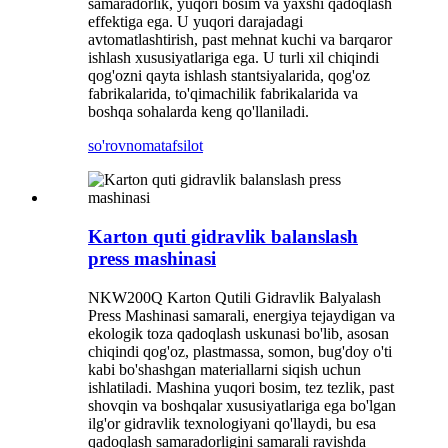
samaradorlik, yuqori bosim va yaxshi qadoqlash
effektiga ega. U yuqori darajadagi
avtomatlashtirish, past mehnat kuchi va barqaror
ishlash xususiyatlariga ega. U turli xil chiqindi
qog'ozni qayta ishlash stantsiyalarida, qog'oz
fabrikalarida, to'qimachilik fabrikalarida va
boshqa sohalarda keng qo'llaniladi.
so'rovnoma
tafsilot
Karton quti gidravlik balanslash
press mashinasi
NKW200Q Karton Qutili Gidravlik Balyalash
Press Mashinasi samarali, energiya tejaydigan va
ekologik toza qadoqlash uskunasi bo'lib, asosan
chiqindi qog'oz, plastmassa, somon, bug'doy o'ti
kabi bo'shashgan materiallarni siqish uchun
ishlatiladi. Mashina yuqori bosim, tez tezlik, past
shovqin va boshqalar xususiyatlariga ega bo'lgan
ilg'or gidravlik texnologiyani qo'llaydi, bu esa
qadoqlash samaradorligini samarali ravishda