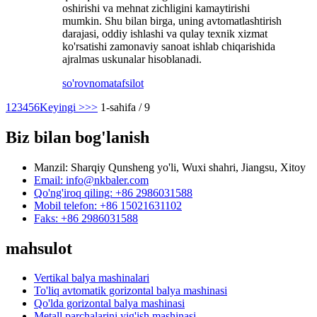
oshirishi va mehnat zichligini kamaytirishi
mumkin. Shu bilan birga, uning avtomatlashtirish
darajasi, oddiy ishlashi va qulay texnik xizmat
ko'rsatishi zamonaviy sanoat ishlab chiqarishida
ajralmas uskunalar hisoblanadi.
so'rovnoma
tafsilot
1
2
3
4
5
6
Keyingi >
>>
1-sahifa / 9
Biz bilan bog'lanish
Manzil: Sharqiy Qunsheng yo'li, Wuxi shahri, Jiangsu, Xitoy
Email: info@nkbaler.com
Qo'ng'iroq qiling: +86 2986031588
Mobil telefon: +86 15021631102
Faks: +86 2986031588
mahsulot
Vertikal balya mashinalari
To'liq avtomatik gorizontal balya mashinasi
Qo'lda gorizontal balya mashinasi
Metall parchalarini yig'ish mashinasi