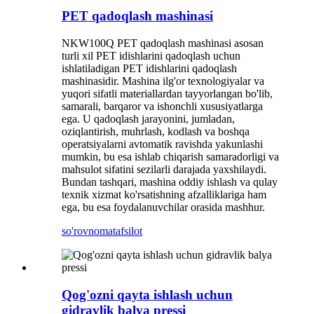
PET qadoqlash mashinasi
NKW100Q PET qadoqlash mashinasi asosan
turli xil PET idishlarini qadoqlash uchun
ishlatiladigan PET idishlarini qadoqlash
mashinasidir. Mashina ilg'or texnologiyalar va
yuqori sifatli materiallardan tayyorlangan bo'lib,
samarali, barqaror va ishonchli xususiyatlarga
ega. U qadoqlash jarayonini, jumladan,
oziqlantirish, muhrlash, kodlash va boshqa
operatsiyalarni avtomatik ravishda yakunlashi
mumkin, bu esa ishlab chiqarish samaradorligi va
mahsulot sifatini sezilarli darajada yaxshilaydi.
Bundan tashqari, mashina oddiy ishlash va qulay
texnik xizmat ko'rsatishning afzalliklariga ham
ega, bu esa foydalanuvchilar orasida mashhur.
so'rovnoma
tafsilot
Qog'ozni qayta ishlash uchun
gidravlik balya pressi