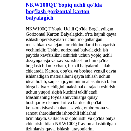
NKW100QT Yopiq uchli qo'lda
bog'lash gorizontal karton
balyalagich
NKW100QT Yopiq Uchli Qo'lda Bog'laydigan
Gorizontal Karton Balyalagichi o'rta hajmli qayta
ishlash operatsiyalari uchun mo'ljallangan
mustahkam va tejamkor chiqindilarni boshqarish
yechimidir. Ushbu gorizontal balyalagich ish
paytida xavfsizlikni oshirish uchun yopiq uchli
dizaynga ega va xavfsiz ishlash uchun qo'lda
bog'lash bilan ixcham, bir xil balyalarni ishlab
chiqaradi. Karton, qog'oz va boshqa yengil qayta
ishlanadigan materiallarni qayta ishlash uchun
ideal bo'lib, saqlash joyini minimallashtirish bilan
birga balya zichligini maksimal darajada oshirish
uchun yuqori siqish kuchini taklif etadi.
Mashinaning foydalanuvchilarga qulay
boshqaruv elementlari va bardoshli po'lat
konstruktsiyasi chakana savdo, omborxona va
sanoat sharoitlarida ishonchli ishlashni
ta'minlaydi. O'rtacha iz qoldirishi va qo'lda balya
chiqarishi bilan NKW100QT avtomatlashtirilgan
tizimlarsiz qayta ishlash jarayonlarini