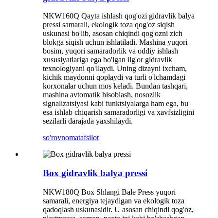
NKW160Q Qayta ishlash qog'ozi gidravlik balya
pressi samarali, ekologik toza qog'oz siqish
uskunasi bo'lib, asosan chiqindi qog'ozni zich
blokga siqish uchun ishlatiladi. Mashina yuqori
bosim, yuqori samaradorlik va oddiy ishlash
xususiyatlariga ega bo'lgan ilg'or gidravlik
texnologiyani qo'llaydi. Uning dizayni ixcham,
kichik maydonni qoplaydi va turli o'lchamdagi
korxonalar uchun mos keladi. Bundan tashqari,
mashina avtomatik hisoblash, nosozlik
signalizatsiyasi kabi funktsiyalarga ham ega, bu
esa ishlab chiqarish samaradorligi va xavfsizligini
sezilarli darajada yaxshilaydi.
so'rovnoma
tafsilot
Box gidravlik balya pressi
NKW180Q Box Shlangi Bale Press yuqori
samarali, energiya tejaydigan va ekologik toza
qadoqlash uskunasidir. U asosan chiqindi qog'oz,