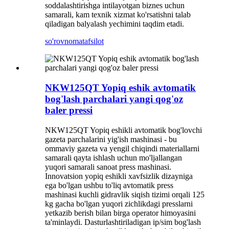
soddalashtirishga intilayotgan biznes uchun
samarali, kam texnik xizmat ko'rsatishni talab
qiladigan balyalash yechimini taqdim etadi.
so'rovnoma
tafsilot
NKW125QT Yopiq eshik avtomatik
bog'lash parchalari yangi qog'oz
baler pressi
NKW125QT Yopiq eshikli avtomatik bog'lovchi
gazeta parchalarini yig'ish mashinasi - bu
ommaviy gazeta va yengil chiqindi materiallarni
samarali qayta ishlash uchun mo'ljallangan
yuqori samarali sanoat press mashinasi.
Innovatsion yopiq eshikli xavfsizlik dizayniga
ega bo'lgan ushbu to'liq avtomatik press
mashinasi kuchli gidravlik siqish tizimi orqali 125
kg gacha bo'lgan yuqori zichlikdagi presslarni
yetkazib berish bilan birga operator himoyasini
ta'minlaydi. Dasturlashtiriladigan ip/sim bog'lash