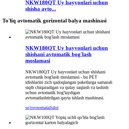
NKW180QT Uy hayvonlari uchun
shisha avto...
To'liq avtomatik gorizontal balya mashinasi
NKW180QT Uy hayvonlari uchun
shishani avtomatik bog'lash
moslamasi
NKW180QT Uy hayvonlari uchun shishani
avtomatik bog'lash moslamasi - bu PET
idishlarini zich qadoqlangan paketlarga samarali
siqib chiqaradigan va qulay saqlash va tashish
uchun avtomatik bog'laydigan
avtomatlashtirilgan qayta ishlash mashinasi.
so'rovnoma
tafsilot