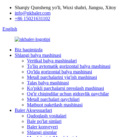
Sharqiy Qunsheng yo'li, Wuxi shahri, Jiangsu, Xitoy
info@nkbaler.com
+86 15021631102
English
Biz haqimizda
Shlangi balya mashinasi
Vertikal balya mashinalari
To'liq avtomatik gorizontal balya mashinasi
Qo'lda gorizontal balya mashinasi
Metall parchalarini yig'ish mashinasi
Talaş balya mashinasi
Ko'pikli parchalarni presslash mashinasi
Og'ir chiqindilar uchun gidravlik qaychilar
Metall parchalari qaychilari
Matbuot paketlash mashinasi
Baler Aksessuarlari
Qadoqlash vositalari
Bale po'lat simlari
Baler konveyeri
Shlangi qismlar