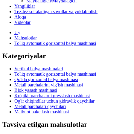
Maydalagich/Maydalagich
Yangiliklar
Tez-tez so'raladigan savollar va yuklab olish
Aloqa
Videolar
Uy
Mahsulotlar
To'liq avtomatik gorizontal balya mashinasi
Kategoriyalar
Vertikal balya mashinalari
To'liq avtomatik gorizontal balya mashinasi
Qo'lda gorizontal balya mashinasi
Metall parchalarini yig'ish mashinasi
Blok yasash mashinasi
Ko'pikli parchalarni presslash mashinasi
Og'ir chiqindilar uchun gidravlik qaychilar
Metall parchalari qaychilari
Matbuot paketlash mashinasi
Tavsiya etilgan mahsulotlar