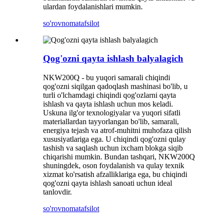
ulardan foydalanishlari mumkin.
so'rovnoma
tafsilot
Qog'ozni qayta ishlash balyalagich
NKW200Q - bu yuqori samarali chiqindi
qog'ozni siqilgan qadoqlash mashinasi bo'lib, u
turli o'lchamdagi chiqindi qog'ozlarni qayta
ishlash va qayta ishlash uchun mos keladi.
Uskuna ilg'or texnologiyalar va yuqori sifatli
materiallardan tayyorlangan bo'lib, samarali,
energiya tejash va atrof-muhitni muhofaza qilish
xususiyatlariga ega. U chiqindi qog'ozni qulay
tashish va saqlash uchun ixcham blokga siqib
chiqarishi mumkin. Bundan tashqari, NKW200Q
shuningdek, oson foydalanish va qulay texnik
xizmat ko'rsatish afzalliklariga ega, bu chiqindi
qog'ozni qayta ishlash sanoati uchun ideal
tanlovdir.
so'rovnoma
tafsilot