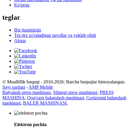
Ko'proq
teglar
Biz haqimizda
Tez-tez so'raladigan savollar va yuklab olish
Aloqa
© Mualliflik huquqi - 2010-2026: Barcha huquqlar himoyalangan.
Sayt xaritasi
-
AMP Mobile
Balyalash press mashinasi
,
Shlangi press mashinasi
,
PRESS
MASHINA
,
Qog'ozni balanslash mashinasi
,
Gorizontal balanslash
mashinasi
,
BALER MASHINASI
,
Elektron pochta