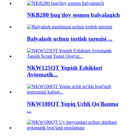
NKB280 bug'doy somon balyalagich
Balyalash uchun tortish tarozisi ...
NKW125QT Yopish Eshiklari
Avtomatik...
NKW100QT Yopiq Uchli Qo'llanma
...