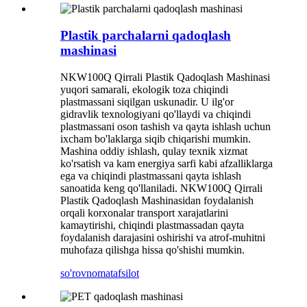
Plastik parchalarni qadoqlash
mashinasi
NKW100Q Qirrali Plastik Qadoqlash Mashinasi
yuqori samarali, ekologik toza chiqindi
plastmassani siqilgan uskunadir. U ilg'or
gidravlik texnologiyani qo'llaydi va chiqindi
plastmassani oson tashish va qayta ishlash uchun
ixcham bo'laklarga siqib chiqarishi mumkin.
Mashina oddiy ishlash, qulay texnik xizmat
ko'rsatish va kam energiya sarfi kabi afzalliklarga
ega va chiqindi plastmassani qayta ishlash
sanoatida keng qo'llaniladi. NKW100Q Qirrali
Plastik Qadoqlash Mashinasidan foydalanish
orqali korxonalar transport xarajatlarini
kamaytirishi, chiqindi plastmassadan qayta
foydalanish darajasini oshirishi va atrof-muhitni
muhofaza qilishga hissa qo'shishi mumkin.
so'rovnoma
tafsilot